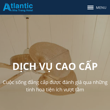
MENU
DỊCH VỤ CAO CẤP
Cuộc sống đẳng cấp được đánh giá qua những
tinh hoa tiện ích vượt tầm