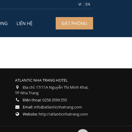
VI
EN
ÒNG
LIÊN HỆ
ĐẶT PHÒNG
ATLANTIC NHA TRANG HOTEL
Địa chỉ:
17/11A Nguyễn Thị Minh Khai,
TP Nha Trang
Điện thoại:
0258.3599.555
Email:
info@atlanticnhatrang.com
Website:
http://atlanticnhatrang.com