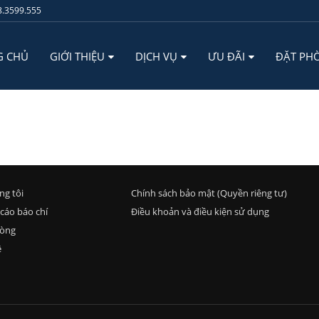
.3599.555
G CHỦ
GIỚI THIỆU
DỊCH VỤ
ƯU ĐÃI
ĐẶT PH
ng tôi
Chính sách bảo mật (Quyền riêng tư)
cáo báo chí
Điều khoản và điều kiện sử dụng
hòng
ệ