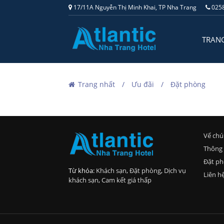
17/11A Nguyễn Thị Minh Khai, TP Nha Trang
0258
TRAN
Trang nhất
Ưu đãi
Đặt phòng
Vể chú
Thông 
Đặt p
Từ khóa:
Khách sạn
,
Đặt phòng
,
Dịch vụ
Liên h
khách sạn
,
Cam kết giá thấp