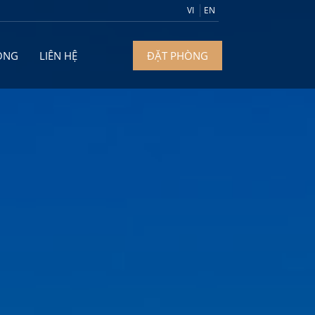
VI
EN
ÒNG
LIÊN HỆ
ĐẶT PHÒNG