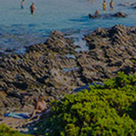
N HỘ CAO CẤP 
NHẤT